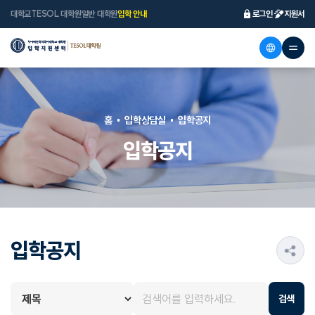
대학교
TESOL 대학원
일반 대학원
입학 안내
로그인
지원서
홈
입학상담실
입학공지
입학공지
입학공지
s
검색