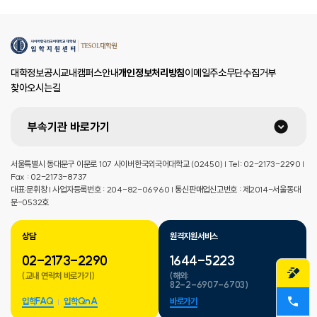
대학정보공시
교내캠퍼스안내
개인정보처리방침
이메일주소무단수집거부
찾아오시는길
부속기관 바로가기
서울특별시 동대문구 이문로 107 사이버한국외국어대학교 (02450) | Tel: 02-2173-2290 |
Fax : 02-2173-8737
대표:문휘창 | 사업자등록번호 : 204-82-06960 | 통신판매업신고번호 : 제2014-서울동대
문-0532호
상담
원격지원서비스
02-2173-2290
1644-5223
(교내 연락처 바로가기)
(해외:
82-2-6907-6703)
입학FAQ
입학QnA
바로가기