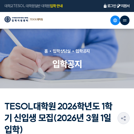
대학교
TESOL 대학원
일반 대학원
입학 안내
로그인
지원서
홈
입학상담실
입학공지
입학공지
TESOL대학원 2026학년도 1학
기 신입생 모집(2026년 3월 1일
s
입학)