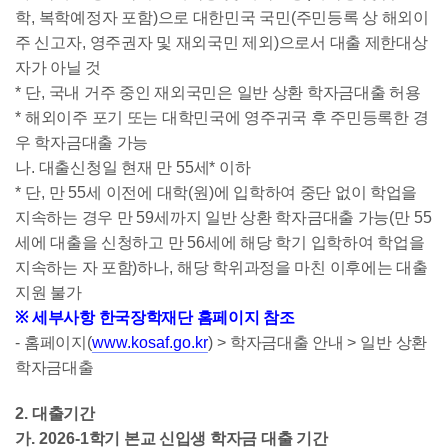
학
,
복학예정자 포함
)
으로 대한민국 국민
(
주민등록 상 해외이
주 신고자
,
영주권자 및 재외국민 제외
)
으로서 대출 제한대상
자가 아닐 것
*
단
,
국내 거주 중인 재외국민은 일반 상환 학자금대출 허용
*
해외이주 포기 또는 대학민국에 영주귀국 후 주민등록한 경
우 학자금대출 가능
나
.
대출신청일 현재 만
55
세
*
이하
*
단
,
만
55
세 이전에 대학
(
원
)
에 입학하여 중단 없이 학업을
지속하는 경우 만
59
세까지 일반 상환 학자금대출 가능
(
만
55
세에 대출을 신청하고 만
56
세에 해당 학기 입학하여 학업을
지속하는 자 포함
)
하나
,
해당 학위과정을 마친 이후에는 대출
지원 불가
※
세부사항 한국장학재단 홈페이지 참조
-
홈페이지
(
www.kosaf.go.kr
) >
학자금대출 안내
>
일반 상환
학자금대출
2.
대출기간
가
.
2026-1
학기 본교 신입생 학자금 대출 기간