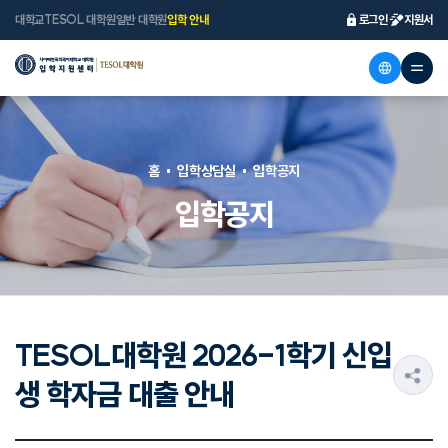
대학교
TESOL 대학원
일반 대학원
입학 안내
로그인
지원서
홈
입학상담실
입학공지
입학공지
TESOL대학원 2026-1학기 신입
s
생 학자금 대출 안내