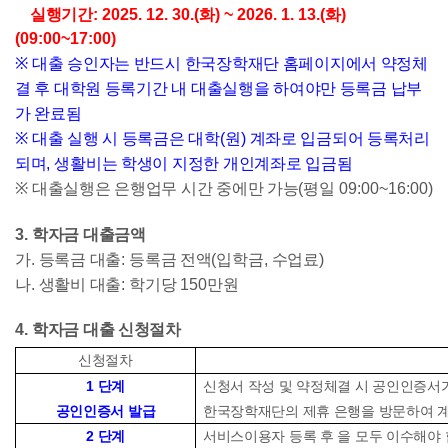
실행기간
: 2025. 12. 30.(화
) ~ 2026. 1. 13.(화
)
(09:00~17:00)
※
대출 승인자는 반드시 한국장학재단 홈페이지에서 약정체
결 후 대학원 등록기간 내 대출실행을 하여야만 등록금 납부
가 완료됨
※
대출 실행 시 등록금은 대학
(
원
)
계좌로 입금되어 등록처리
되며
,
생활비는 학생이 지정한 개인계좌로 입금됨
※
대출실행은 은행업무 시간 중에만 가능
(
평일
09:00~16:00)
3.
학자금 대출금액
가
.
등록금 대출
:
등록금 전액
(
입학금
,
수업료
)
나
.
생활비 대출
:
학기당
150
만원
4.
학자금 대출 신청절차
신청절차
1
단계
신청서 작성 및 약정체결 시 공인인증서
공인인증서 발급
한국장학재단의 제휴 은행을 방문하여 
2
단계
서비스이용자 등록 후 을 모두 이수해야