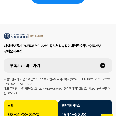
대학정보공시
교내캠퍼스안내
개인정보처리방침
이메일주소무단수집거부
찾아오시는길
부속기관 바로가기
서울특별시 동대문구 이문로 107 사이버한국외국어대학교 (02450) | Tel: 02-2173-2290 |
Fax : 02-2173-8737
대표:문휘창 | 사업자등록번호 : 204-82-06960 | 통신판매업신고번호 : 제2014-서울동대
문-0532호
상담
원격지원서비스
02-2173-2290
1644-5223