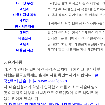
E-
러닝 수강
E-
러닝을 통해 학자금 대출과 사후관리에
3
단계
로그인 후
<
대출신청서 작성
>
을 완료하
대출신청서 작성
신청서 작성시 공인인증서를 이용해 본
4
단계
대학원생인 경우 일반 상환 학자금대출
증빙서류제출
3
단계
접수된 신청서는 한국장학재단이 정한 
대출심사
심사결과는 홈페이지의
<
나의현황
>
에서
4
단계
심사결과 확인 후
<
대출금지급신청
>
후
계좌에 입금
,
생활비는 학생 개인계좌에
대출금 지급
5.
유의사항
가
.
상기 안내는 일반적인 자격과 절차에 대한 참고이며
세부
사항은 한국장학재단 홈페이지를 확인하시기 바랍니다
.
(
한
국장학재단 홈페이지
www.kosaf.go.kr)
나
.
대출신청서에 학생이 입력한 자료를 기초로 대출대상자
및 이자지원 대상을 선발하므로 오류입력에 따른 책임은 학
생 본인에게 있습니다
.
다
.
대출신청 후 대출거절이 되었거나 대출실행을 원하지 않