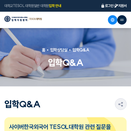
대학교
TESOL 대학원
일반 대학원
입학 안내
로그인
지원서
홈
입학상담실
입학Q&A
입학Q&A
입학Q&A
s
사이버한국외국어 TESOL대학원 관련 질문을