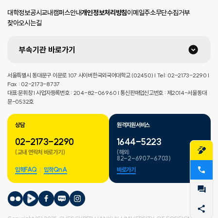
대학정보공시
교내캠퍼스안내
개인정보처리방침
이메일주소무단수집거부
찾아오시는길
부속기관 바로가기
서울특별시 동대문구 이문로 107 사이버한국외국어대학교 (02450) | Tel: 02-2173-2290 |
Fax : 02-2173-8737
대표:문휘창 | 사업자등록번호 : 204-82-06960 | 통신판매업신고번호 : 제2014-서울동대
문-0532호
상담
원격지원서비스
02-2173-2290
1644-5223
(교내 연락처 바로가기)
(해외:
82-2-6907-6703)
입학FAQ
입학QnA
바로가기